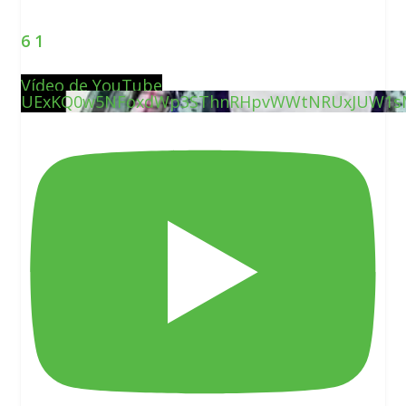
6
1
Vídeo de YouTube
UExKQ0w5NFoxdWp3SThnRHpvWWtNRUxJUW1s