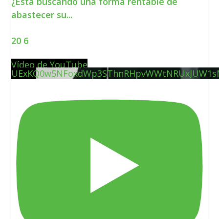
¿Está buscando una forma rentable de
abastecer su
...
20
6
Vídeo de YouTube
UExKQ0w5NFoxdWp3SThnRHpvWWtNRUxJUW1s