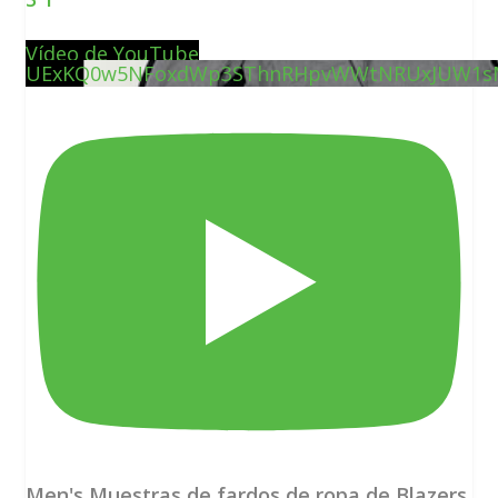
Vídeo de YouTube
UExKQ0w5NFoxdWp3SThnRHpvWWtNRUxJUW1s
Men's Muestras de fardos de ropa de Blazers