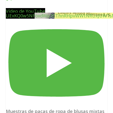
Vídeo de YouTube
UExKQ0w5NFoxdWp3SThnRHpvWWtNRUxJUW1sM
Muestras de pacas de ropa de blusas mixtas